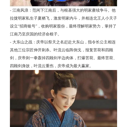
- 江南风浪：范闲下江南后，与根基强大的明家赓续争斗。他
拉拢明家私生子夏栖飞，激发明家内斗，并相连北王人小天子
设立“招商银号”，收购明家股份，最终理解明家势力，掌持了
江南乃至庆国的经济命根子。
- 大东山之战：庆帝以祭天之名赶赴大东山，指令长公主相连
其他三位宗匠伸开刺杀。叶流云临阵倒戈，报复苦荷和四顾
剑，庆帝则一拳轰掉四顾剑半边肉体，打爆苦荷。最终苦荷、
四顾剑身故，叶流云重伤，庆帝成为最大赢家。