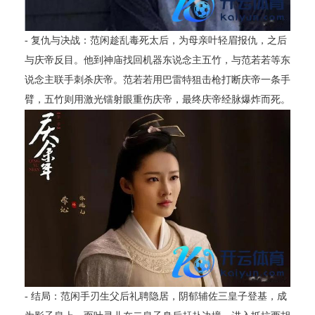
- 复仇与决战：范闲趁乱毒死太后，为母亲叶轻眉报仇，之后
与庆帝反目。他到神庙找回机器东说念主五竹，与范若若等东
说念主联手刺杀庆帝。范若若用巴雷特狙击枪打断庆帝一条手
臂，五竹则用激光镭射眼重伤庆帝，最终庆帝经脉爆炸而死。
- 结局：范闲手刃生父后礼聘隐居，阴郁辅佐三皇子登基，成