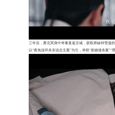
三年后，萧北冥身中奇毒复返京城，获取师妹钟雪漫的
以“夜煞连环杀东说念主案”为引，串联“新娘缝杀案”“黑