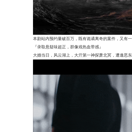
本剧站内预约量破百万，既有诡谲离奇的案件，又有一
『录取悬疑味超正，群像戏热血带感』
大婚当日，风云湖上，大亓第一神探萧北冥，遭逢恶东