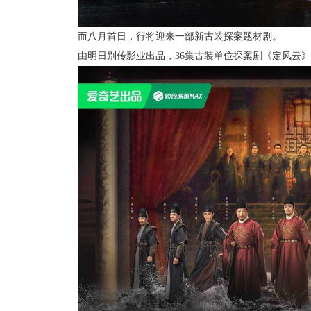
而八月首日，行将迎来一部新古装探案题材剧。
由明日别传影业出品，36集古装单位探案剧《定风云》定