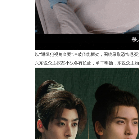
以“通缉犯视角查案”冲破传统框架，围绕录取恐怖悬
六东说念主探案小队各有长处，单干明确，东说念主物