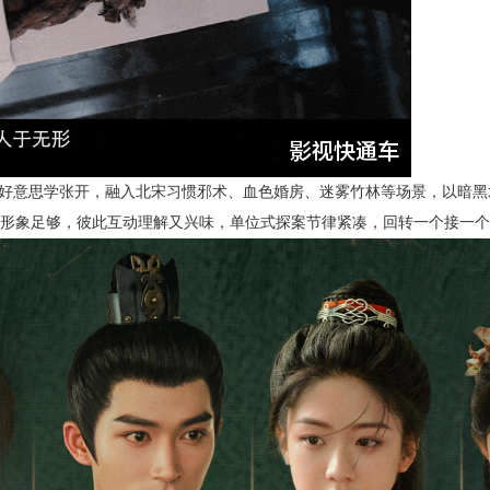
疑好意思学张开，融入北宋习惯邪术、血色婚房、迷雾竹林等场景，以暗黑
形象足够，彼此互动理解又兴味，单位式探案节律紧凑，回转一个接一个