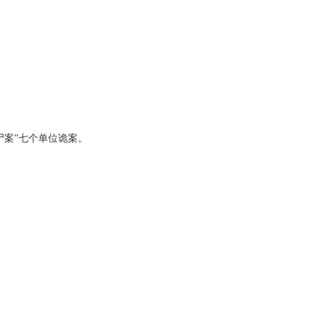
焦尸案”七个单位诡案。