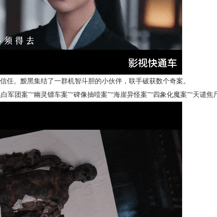
信任。黢黑集结了一群机智斗胆的小伙伴，联手破获数个奇案。
白军团案”“幽灵镖车案”“碑像抽噎案”“海崖异怪案”“四象化魔案”“天谴