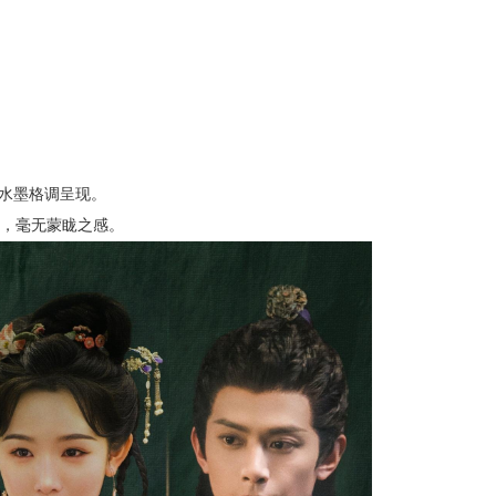
水墨格调呈现。
，毫无蒙眬之感。