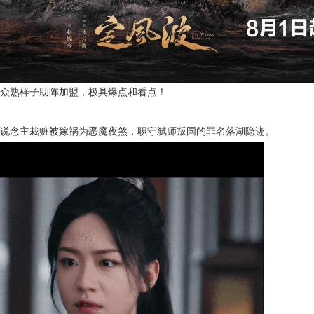
众熟样子助阵加盟，极具爆点和看点！
说念主栽赃被嫁祸为恶魔夜煞，职守弑师叛国的罪名落湖隐迹。