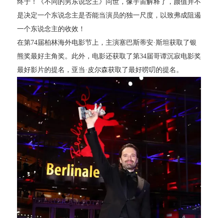
终于！《不同的男东说念主》问世，像宇宙解释了，颜值并不
是决定一个东说念主是否能当演员的独一尺度，以致弗成阻遏
一个东说念主的收效！
在第74届柏林海外电影节上，主演塞巴斯蒂安·斯坦获取了银
熊奖最好主角奖。此外，电影还获取了第34届哥谭沉寂电影奖
最好影片的提名，亚当·皮尔森获取了最好唠叨的提名。