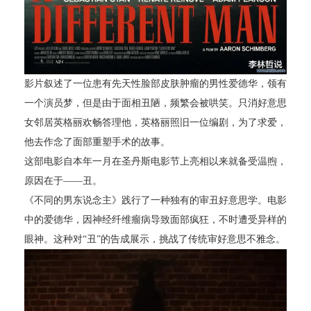
影片叙述了一位患有先天性脸部皮肤肿瘤的男性爱德华，领有
一个演员梦，但是由于面相丑陋，频繁会被哄笑。只消好意思
女邻居英格丽欢畅答理他，英格丽照旧一位编剧，为了求爱，
他去作念了面部重塑手术的故事。
这部电影自本年一月在圣丹斯电影节上亮相以来就备受温煦，
原因在于——丑。
《不同的男东说念主》践行了一种独有的审丑好意思学。电影
中的爱德华，因神经纤维瘤病导致面部疯狂，不时遭受异样的
眼神。这种对“丑”的告成展示，挑战了传统审好意思不雅念。