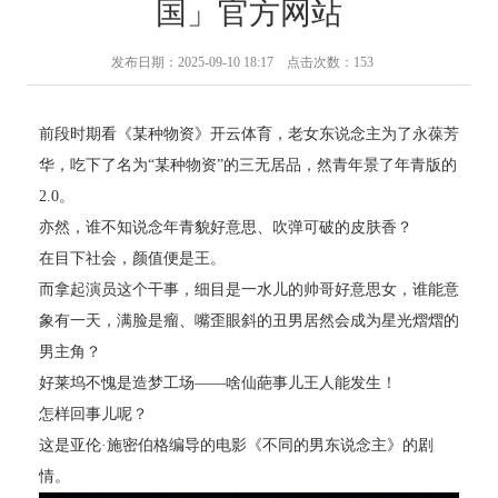
国」官方网站
发布日期：2025-09-10 18:17 点击次数：153
前段时期看《某种物资》开云体育，老女东说念主为了永葆芳
华，吃下了名为“某种物资”的三无居品，然青年景了年青版的
2.0。
亦然，谁不知说念年青貌好意思、吹弹可破的皮肤香？
在目下社会，颜值便是王。
而拿起演员这个干事，细目是一水儿的帅哥好意思女，谁能意
象有一天，满脸是瘤、嘴歪眼斜的丑男居然会成为星光熠熠的
男主角？
好莱坞不愧是造梦工场——啥仙葩事儿王人能发生！
怎样回事儿呢？
这是亚伦·施密伯格编导的电影《不同的男东说念主》的剧
情。