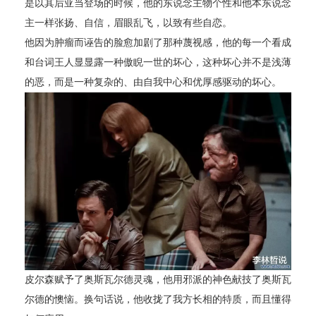
是以其后亚当登场的时候，他的东说念主物个性和他本东说念
主一样张扬、自信，眉眼乱飞，以致有些自恋。
他因为肿瘤而诬告的脸愈加剧了那种蔑视感，他的每一个看成
和台词王人显显露一种傲睨一世的坏心，这种坏心并不是浅薄
的恶，而是一种复杂的、由自我中心和优厚感驱动的坏心。
皮尔森赋予了奥斯瓦尔德灵魂，他用邪派的神色献技了奥斯瓦
尔德的懊恼。换句话说，他收拢了我方长相的特质，而且懂得