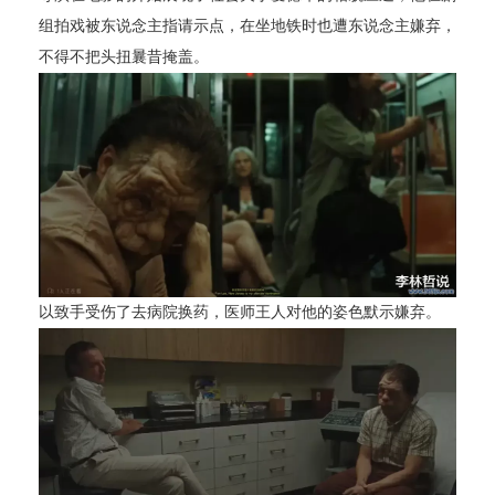
组拍戏被东说念主指请示点，在坐地铁时也遭东说念主嫌弃，
不得不把头扭曩昔掩盖。
以致手受伤了去病院换药，医师王人对他的姿色默示嫌弃。