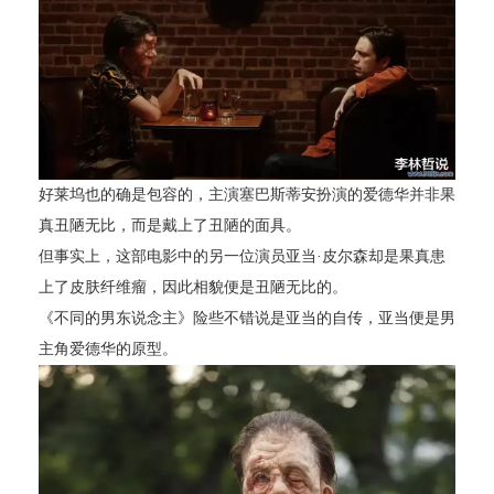
好莱坞也的确是包容的，主演塞巴斯蒂安扮演的爱德华并非果
真丑陋无比，而是戴上了丑陋的面具。
但事实上，这部电影中的另一位演员亚当·皮尔森却是果真患
上了皮肤纤维瘤，因此相貌便是丑陋无比的。
《不同的男东说念主》险些不错说是亚当的自传，亚当便是男
主角爱德华的原型。