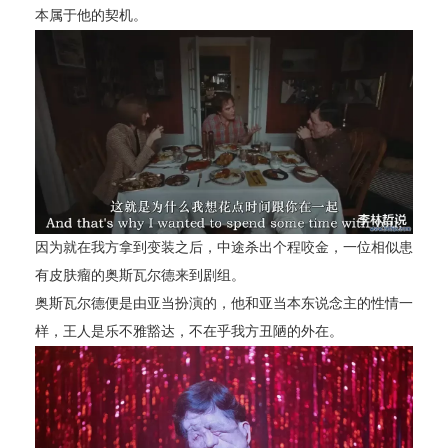
本属于他的契机。
因为就在我方拿到变装之后，中途杀出个程咬金，一位相似患
有皮肤瘤的奥斯瓦尔德来到剧组。
奥斯瓦尔德便是由亚当扮演的，他和亚当本东说念主的性情一
样，王人是乐不雅豁达，不在乎我方丑陋的外在。