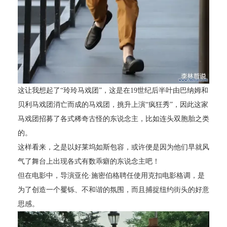
这让我想起了“玲玲马戏团”，这是在19世纪后半叶由巴纳姆和
贝利马戏团消亡而成的马戏团，挑升上演“疯狂秀”，因此这家
马戏团招募了各式稀奇古怪的东说念主，比如连头双胞胎之类
的。
这样看来，之是以好莱坞如斯包容，或许便是因为他们早就风
气了舞台上出现各式有数乖癖的东说念主吧！
但在电影中，导演亚伦·施密伯格聘任使用克扣电影格调，是
为了创造一个矍铄、不和谐的氛围，而且捕捉纽约街头的好意
思感。