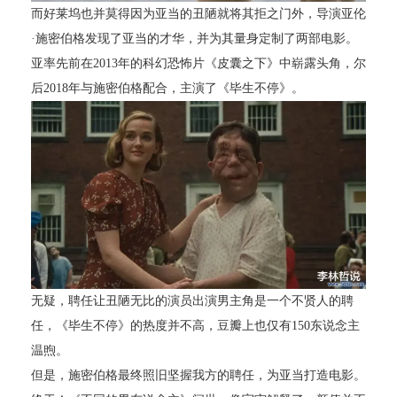
而好莱坞也并莫得因为亚当的丑陋就将其拒之门外，导演亚伦
·施密伯格发现了亚当的才华，并为其量身定制了两部电影。
亚率先前在2013年的科幻恐怖片《皮囊之下》中崭露头角，尔
后2018年与施密伯格配合，主演了《毕生不停》。
无疑，聘任让丑陋无比的演员出演男主角是一个不贤人的聘
任，《毕生不停》的热度并不高，豆瓣上也仅有150东说念主
温煦。
但是，施密伯格最终照旧坚握我方的聘任，为亚当打造电影。