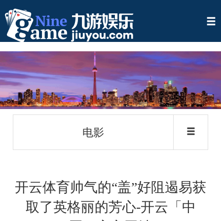
电影
开云体育帅气的“盖”好阻遏易获
取了英格丽的芳心-开云「中