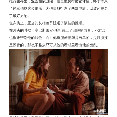
推行生存里，亚当相貌丑陋，但是他莫得撤销守望，终于等来
了施密伯格这位伯乐，为他量身打造了两部电影，以致还提名
了最好男配。
但实质上，亚当的长相确乎阻遏了演技的推崇。
在片头的时候，塞巴斯蒂安·斯坦戴上了丑陋的面具，不雅众
也很难辩别他的脸色，而且他扮演爱德华是自卑的，是以演技
是照管的，那么不雅众只可从他的看成里看出他的慌乱。