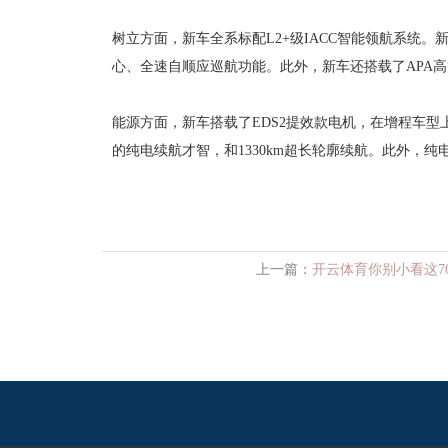
树立方面，新车全系标配L2+级IACC智能领航系统
心、全速自顺应巡航功能。此外，新车还搭载了APA
能源方面，新车搭载了EDS2提效款电机，在增程车型上其
的纯电续航才智，和1330km超长轮廓续航。此外，纯
上一篇：
开云体育你别小看这7