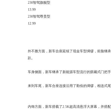
230智驾旗舰型
13.99
230智驾尊贵型
12.99
外不雅方面，新车合座延续了现金车型绸缪，前脸继承
趴。
车身侧面，新车继承了新能源车型流行的荫藏式门把手绸缪，
来到车尾，新车合座连接沿用了勤俭的绸缪，相连式尾
内饰方面，新车搭载了2.5K超高清悬浮大屏幕，并搭配