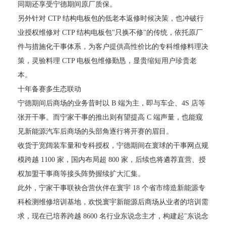
同期还享受宁德期间原厂质保。
另外针对 CTP 结构电板包的低老本返修时候决策，也冲破行
业授权维修对 CTP 结构电板包"只换不修"的传统，依托原厂
件与措施化干事体系，为客户提供高性价比的专科维修料理决
策，灵验料理 CTP 电板包维修勤恳，显贵缩短用户珍贵老
本。
十年备赛多生态联动
宁德期间后商场的业务昔时以 B 端为主，即与车企、4S 店等
张开干事。而宁家干事的推出则有望提高 C 端声量，也能窥
见新能源汽车后商场的头部角逐行将开赛的眉目。
收货于宽阔装车量和专科授权，宁德期间在寰球的干事网点规
模跨越 1100 家，国内布局超 800 家，后续也将遴荐直营、授
权加盟干事商等接头阵势握续扩大汇集。
此外，宁家干事联袂合营伙伴在寰宇 18 个省市缔造新能源专
科检测维修培训基地，欢悦寰宇新能源后商场从业者的培训需
求，现在已培养跨越 8600 名行业东说念主才，构建起"东说念