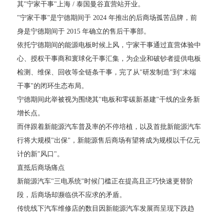
其"宁家干事"上海 / 泰国曼谷直营站开业。
"宁家干事"是宁德期间于 2024 年推出的后商场孤苦品牌，前
身是宁德期间于 2015 年确立的售后干事部。
依托宁德期间的能源电板时候上风，宁家干事通过直营体验中
心、授权干事商和寰球化干事汇集，为企业和破钞者提供电板
检测、维保、回收等全链条干事，完了从"研发制造"到"末端
干事"的闭环生态布局。
宁德期间此举被视为围绕其"电板和零碳新基建"干线的业务新
增长点。
而伴跟着新能源汽车普及率的不停培植，以及首批新能源汽车
行将大规模"出保"，新能源售后商场有望将成为规模以千亿元
计的新"风口"。
直抵后商场痛点
新能源汽车"三电系统"时候门槛正在提高且正巧快速更替阶
段，后商场却濒临供不应求的矛盾。
传统线下汽车维修店的数目因新能源汽车发展而呈现下跌趋