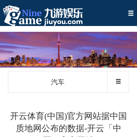
汽车
开云体育(中国)官方网站据中国
质地网公布的数据-开云「中