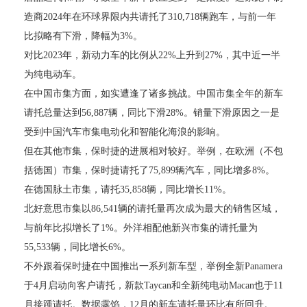
造商2024年在环球界限内共请托了310,718辆跑车，与前一年
比拟略有下滑，降幅为3%。
对比2023年，新动力车的比例从22%上升到27%，其中近一半
为纯电动车。
在中国市集方面，如实遭逢了诸多挑战。中国市集全年的新车
请托总量达到56,887辆，同比下滑28%。销量下滑原因之一是
受到中国汽车市集电动化和智能化海浪的影响。
但在其他市集，保时捷的进展相对较好。举例，在欧洲（不包
括德国）市集，保时捷请托了75,899辆汽车，同比增多8%。
在德国脉土市集，请托35,858辆，同比增长11%。
北好意思市集以86,541辆的请托量再次成为最大的销售区域，
与前年比拟增长了1%。外洋相配他新兴市集的请托量为
55,533辆，同比增长6%。
不外跟着保时捷在中国推出一系列新车型，举例全新Panamera
于4月启动向客户请托，新款Taycan和全新纯电动Macan也于11
月接踵请托。数据露馅，12月的新车请托量环比有所回升。